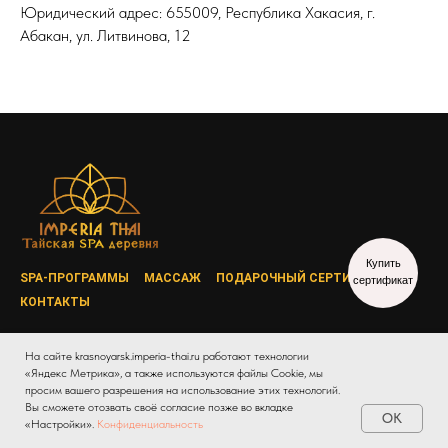
Юридический адрес: 655009, Республика Хакасия, г.
Абакан, ул. Литвинова, 12
Купить
SPA-ПРОГРАММЫ
МАССАЖ
ПОДАРОЧНЫЙ СЕРТИФИКАТ
сертификат
КОНТАКТЫ
На сайте krasnoyarsk.imperia-thai.ru работают технологии
«Яндекс Метрика», а также используются файлы Cookie, мы
Онлайн
просим вашего разрешения на использование этих технологий.
запись
Вы сможете отозвать своё согласие позже во вкладке
OK
«Настройки».
Конфиденциальность